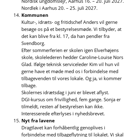
Nordisk ungdomslejr, Aarhus 16. – 20. juli 2027.
Nordlek i Aarhus 20. – 25. juli 2027.
Kommunen
Kultur-, idræts- og fritidschef Anders vil gerne
besøge os på et bestyrelsesmøde. Vi tilbyder, at
det kan blive fra kl. 17, da han pendler fra
Svendborg.
Efter sommerferien er skolen igen Elverhøjens
skole, skolelederen hedder Caroline-Louise Nors
Glad. Ifølge teknisk serviceleder Kim vil hun vil
gerne have et møde med os i forbindelse med
tilbagevenden til vores lokale. Og ja, vi kommer
tilbage.
Skolernes idrætsdag i juni er blevet aflyst.
DGI-kursus om frivillighed, fem gange. Sonja er
tilmeldt, resten af bestyrelsen kan ikke.
Interesserede efterlyses i nyhedsbrevet.
Nyt fra lavene
Dragtlavet kan forhåbentlig genoplives i
forbindelse med tilbageflytning til lokalet. Vi skal