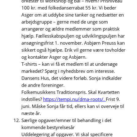
orkester til workshop og bal – hvem? Prisniveau
100 kr. med folkedanserrabat 55 kr. Vi beder
Asger om at uddybe sine tanker og nedsætter en
arbejdsgruppe – gerne med de unge som
arrangører og ældre medlemmer som praktisk
hjælp. Fællesskabspuljen og udviklingspuljen har
ansøgningsfrist 1. november. Asbjørn Preuss kan
sikkert også hjælpe. Erik vil gerne være tovholder
og kontakter Asger og Asbjørn.
T-shirts – kan vi få et medlem til at undersøge
markedet? Spørg i nyhedsbrev om interesse.
Dansens Hus, det videre forløb. Sonja indkalder
de andre foreninger.
Folkemusikkens Traditionspris. Skal Kvartetten
indstilles?
https://tempi.nu/dma-roots/.
Frist 9.
juni. Måske Sonja får tid, ellers kan vi overveje til
næste år.
Særlige opgaver/emner til behandling i det
kommende bestyrelsesår
Uddelegering af opgaver. Vi skal specificere