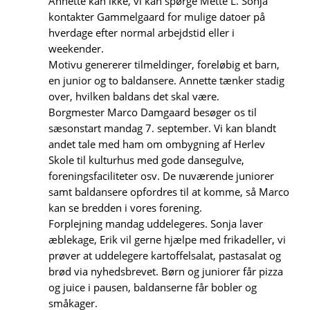
Annette kan ikke, vi kan spørge Mette L. Sonja
kontakter Gammelgaard for mulige datoer på
hverdage efter normal arbejdstid eller i
weekender.
Motivu genererer tilmeldinger, foreløbig et barn,
en junior og to baldansere. Annette tænker stadig
over, hvilken baldans det skal være.
Borgmester Marco Damgaard besøger os til
sæsonstart mandag 7. september. Vi kan blandt
andet tale med ham om ombygning af Herlev
Skole til kulturhus med gode dansegulve,
foreningsfaciliteter osv. De nuvær­ende juniorer
samt baldansere opfordres til at komme, så Marco
kan se bredden i vores forening.
Forplejning mandag uddelegeres. Sonja laver
æblekage, Erik vil gerne hjælpe med frikadeller, vi
prøver at uddelegere kartoffelsalat, pastasalat og
brød via nyhedsbrevet. Børn og juniorer får pizza
og juice i pausen, baldanserne får bobler og
småkager.