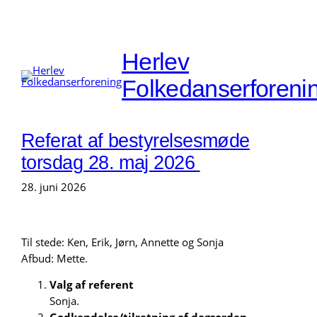
Spring
til
Herlev
indhold
Folkedanserforeni
Referat af bestyrelsesmøde
torsdag 28. maj 2026
28. juni 2026
Til stede: Ken, Erik, Jørn, Annette og Sonja
Afbud: Mette.
Valg af referent
Sonja.