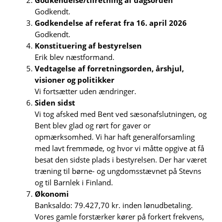
Godkendelse/tilretning af dagsorden
Godkendt.
Godkendelse af referat fra 16. april 2026
Godkendt.
Konstituering af bestyrelsen
Erik blev næstformand.
Vedtagelse af forretningsorden, årshjul,
visioner og politikker
Vi fortsætter uden ændringer.
Siden sidst
Vi tog afsked med Bent ved sæsonafslutningen, og
Bent blev glad og rørt for gaver or
opmærksomhed. Vi har haft generalforsamling
med lavt fremmøde, og hvor vi måtte opgive at få
besat den sidste plads i bestyrelsen. Der har været
træning til børne- og ungdomsstævnet på Stevns
og til Barnlek i Finland.
Økonomi
Banksaldo: 79.427,70 kr. inden lønudbetaling.
Vores gamle forstærker kører på forkert frekvens,