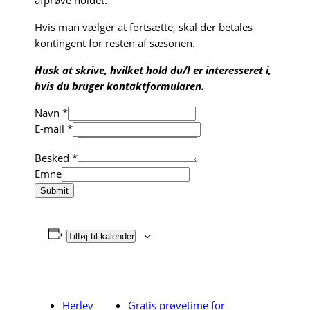
afprøve holdet.
Hvis man vælger at fortsætte, skal der betales
kontingent for resten af sæsonen.
Husk at skrive, hvilket hold du/I er interesseret i,
hvis du bruger kontaktformularen.
Navn
*
E-mail
*
Besked
*
Navn
Emne
E-
Submit
mail
Besked
Tilføj til kalender
Herlev
Gratis prøvetime for