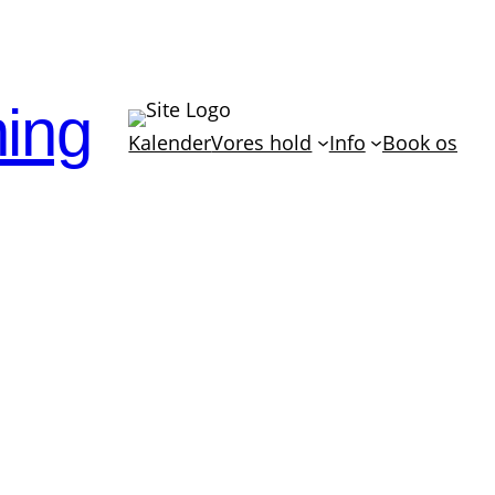
ning
Kalender
Vores hold
Info
Book os