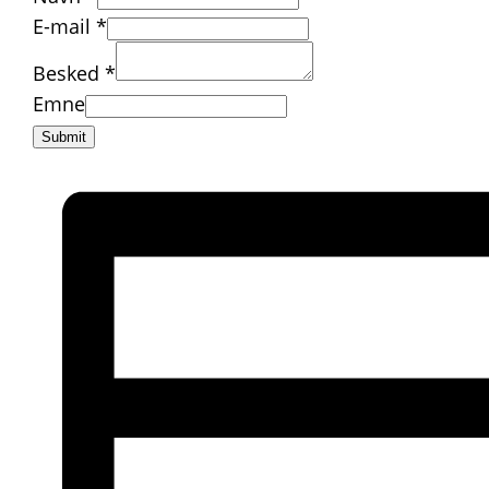
E-mail
*
Besked
*
Navn
Emne
E-
Submit
mail
Besked